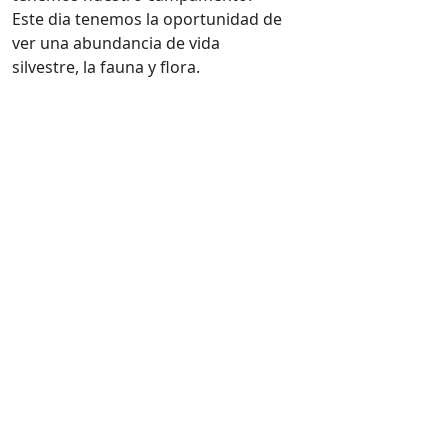
Este dia tenemos la oportunidad de
ver una abundancia de vida
silvestre, la fauna y flora.
(Desayuno, almuerzo, cena).
Dia 3: Cancha Cancha – Huaran –
Ollantaytambo – Aguas Calientes
Después de un delicioso desayuno
comenzaremos nuestra caminata
este dia es mucho mas fácil. Vamos
a caminar cuesta abajo por aprox. 5
horas caminata hasta el pueblo de
Huaran. A partir de ahí tomamos el
transporte local a la ciudad de
Ollantaytambo - una hermosa
ciudad bien conservada andina.
Dependiendo de la hora de tren,
usted tendrá un tiempo para